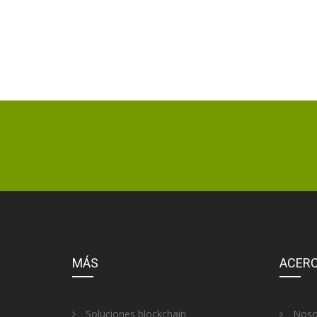
MÁS
ACERC
Soluciones blockchain
Noso