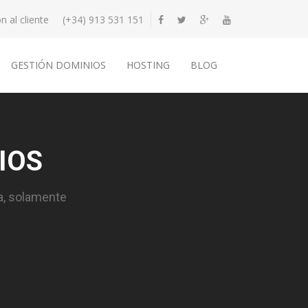
n al cliente
(+34) 913 531 151
GESTIÓN DOMINIOS
HOSTING
BLOG
IOS
a, solamente