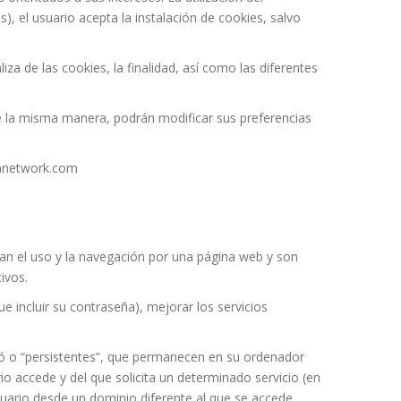
), el usuario acepta la instalación de cookies, salvo
iza de las cookies, la finalidad, así como las diferentes
De la misma manera, podrán modificar sus preferencias
tanetwork.com
tan el uso y la navegación por una página web y son
ivos.
e incluir su contraseña), mejorar los servicios
ró o “persistentes”, que permanecen en su ordenador
o accede y del que solicita un determinado servicio (en
uario desde un dominio diferente al que se accede.