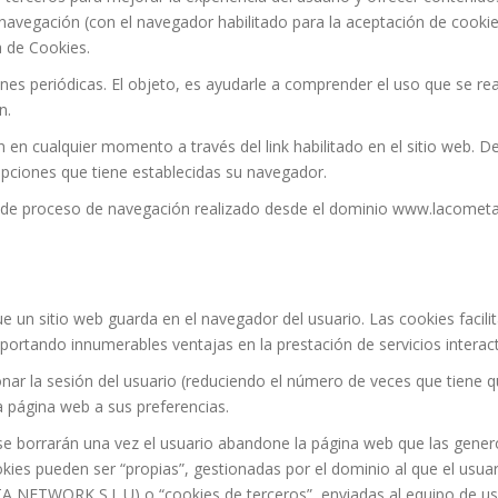
 navegación (con el navegador habilitado para la aceptación de cookies
a de Cookies.
nes periódicas. El objeto, es ayudarle a comprender el uso que se real
n.
 en cualquier momento a través del link habilitado en el sitio web. 
opciones que tiene establecidas su navegador.
tro de proceso de navegación realizado desde el dominio www.lacome
 un sitio web guarda en el navegador del usuario. Las cookies facili
portando innumerables ventajas en la prestación de servicios interact
onar la sesión del usuario (reduciendo el número de veces que tiene qu
a página web a sus preferencias.
 se borrarán una vez el usuario abandone la página web que las gene
es pueden ser “propias”, gestionadas por el dominio al que el usuari
A NETWORK S.L.U) o “cookies de terceros”, enviadas al equipo de us