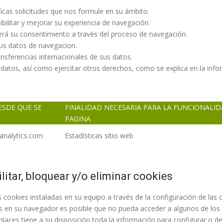
cíficas solicitudes que nos formule en su ámbito.
ibilitar y mejorar su experiencia de navegación
erá su consentimiento a través del proceso de navegación.
sus datos de navegacion.
ansferencias internacionales de sus datos.
s datos, así como ejercitar otros derechos, como se explica en la infor
ESDE QUE SE
FINALIDAD NECESARIA PARA LA FUNCIONALID
PAGINA
nalytics.com
Estadísticas sitio web
itar, bloquear y/o eliminar cookies
as cookies instaladas en su equipo a través de la configuración de las 
s en su navegador es posible que no pueda acceder a algunos de los s
enlaces tiene a su disposición toda la información para configurar o d