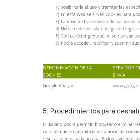
1) posibilitarle el uso y tramitar las espe
2) En esta web se sirven cookies para pos
3) La base de tratamiento de sus datos s
4) No se cederán salvo obligación legal, 
5) Con carácter general, no se realizan tr
6) Podrá acceder, rectificar y suprimir su
DENOMINACIÓN DE LA
SERVIDOR D
COOKIES
ENVÍA
Google Analytics
www.google-a
5. Procedimientos para deshabil
El usuario podrá permitir, bloquear o eliminar l
caso de que no permita la instalación de cookie
resultar menos satisfactoria. En los siguientes 